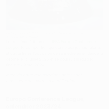
Le trophée de l'UEFA Europa Conference League
UEFA via Getty Images
La troisième édition de l'
UEFA Europa Conference
League
, la compétition qui donne aux jeunes talents
et aux artistes l'occasion de se mettre en évidence, a
débuté le 13 juillet 2023 et se poursuit jusqu'à la
finale le 29 mai 2024.
Merci de noter que certaines dates sont
provisoires et sujettes à modification.
Europa Conference League,
calendrier 2023/24