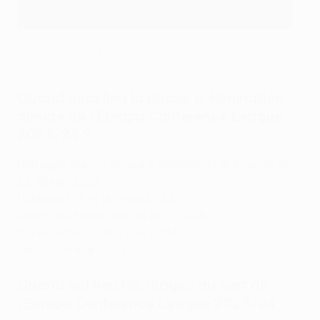
La Roma de José Mourinho a remporté le trophée en 2022
UEFA via Getty Images
Quand aura lieu la phase à élimination
directe de l'Europa Conference League
2023/24 ?
Barrages pour la phase à élimination directe : 15 et
22 février 2024
Huitièmes : 7 et 14 mars 2024
Quarts de finale : 11 et 18 avril 2024
Demi-finales : 2 et 9 mai 2024
Finale : 29 mai 2024
Quand ont lieu les tirages au sort de
l'Europa Conference League 2023/24