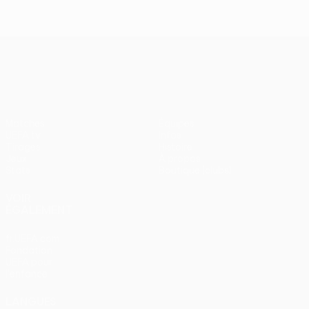
UEFA Conference League
Matches
Équipes
UEFA.tv
Infos
Tirages
Histoire
Jeux
À propos
Stats
Boutique (clubs)
VOIR
ÉGALEMENT
fr.UEFA.com
Fondation
UEFA pour
l'enfance
LANGUES