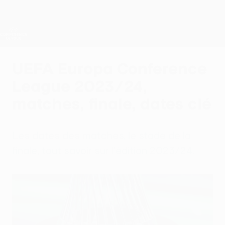
Passer
au
contenu
UEFA Conference League
Obtenir
principal
Scores &amp; stats foot en direct
UEFA Conference League
UEFA Europa Conference
League 2023/24,
matches, finale, dates clé
Les dates des matches, le stade de la
finale, tout savoir sur l'édition 2023/24.