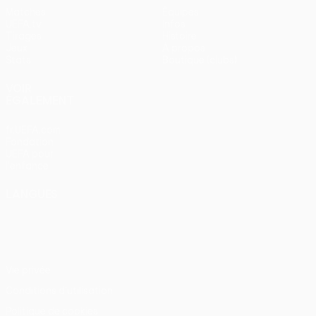
Matches
Équipes
UEFA.tv
Infos
Tirages
Histoire
Jeux
À propos
Stats
Boutique (clubs)
VOIR
ÉGALEMENT
fr.UEFA.com
Fondation
UEFA pour
l'enfance
LANGUES
Français
English
Français
Deutsch
Русский
Español
Italiano
Português
Vie privée
Conditions d'utilisation
Politique de cookies