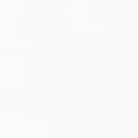
Matches
Équipes
UEFA.tv
Infos
Tirages
Histoire
Jeux
À propos
Stats
Boutique (clubs)
VOIR
ÉGALEMENT
fr.UEFA.com
Fondation
UEFA pour
l'enfance
LANGUES
Français
English
Français
Deutsch
Русский
Español
Italiano
Português
Vie privée
Conditions d'utilisation
Politique de cookies