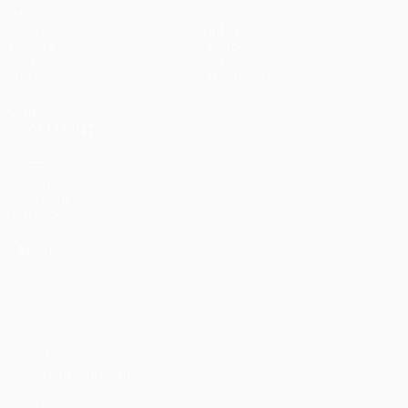
Matches
Équipes
UEFA.tv
Infos
Tirages
Histoire
Jeux
À propos
Stats
Boutique (clubs)
VOIR
ÉGALEMENT
fr.UEFA.com
Fondation
UEFA pour
l'enfance
LANGUES
Français
English
Français
Deutsch
Русский
Español
Italiano
Português
Vie privée
Conditions d'utilisation
Politique de cookies