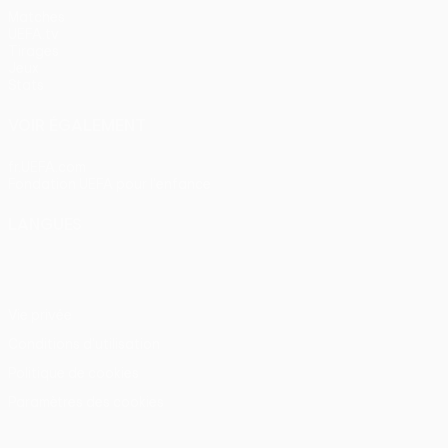
Matches
UEFA.tv
Tirages
Jeux
Stats
VOIR ÉGALEMENT
fr.UEFA.com
Fondation UEFA pour l'enfance
LANGUES
Français
English
Français
Deutsch
Русский
Español
Itali
Vie privée
Conditions d'utilisation
Politique de cookies
Paramètres des cookies