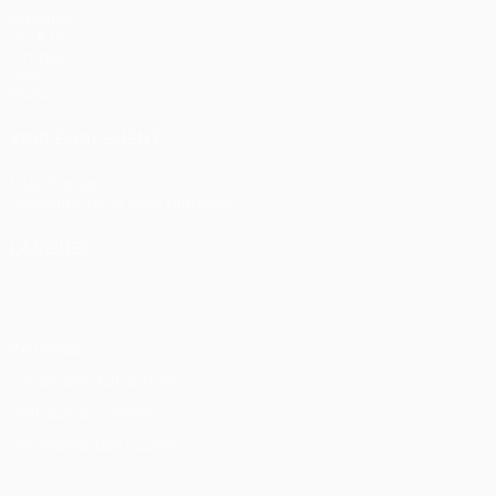
Matches
UEFA.tv
Tirages
Jeux
Stats
VOIR ÉGALEMENT
fr.UEFA.com
Fondation UEFA pour l'enfance
LANGUES
Français
English
Français
Deutsch
Русский
Español
Itali
Vie privée
Conditions d'utilisation
Politique de cookies
Paramètres des cookies