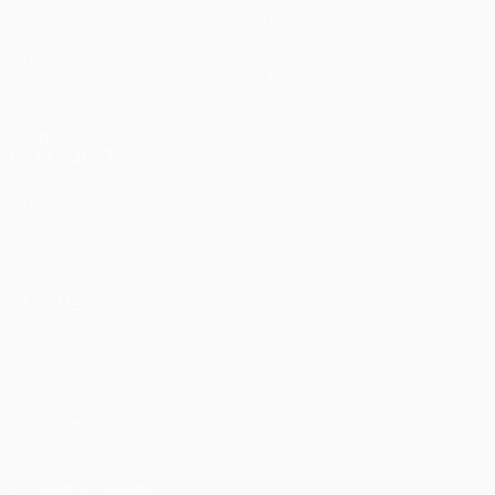
Matches
Équipes
UEFA.tv
Infos
Tirages
Histoire
Jeux
À propos
Stats
Boutique (clubs)
VOIR
ÉGALEMENT
fr.UEFA.com
Fondation
UEFA pour
l'enfance
LANGUES
Français
English
Français
Deutsch
Русский
Español
Italiano
Português
Vie privée
Conditions d'utilisation
Politique de cookies