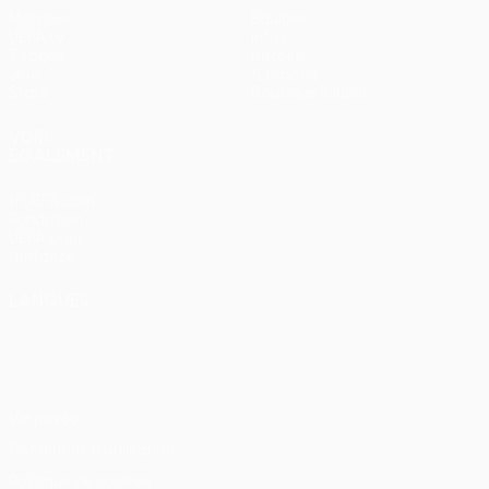
Matches
Équipes
UEFA.tv
Infos
Tirages
Histoire
Jeux
À propos
Stats
Boutique (clubs)
VOIR
ÉGALEMENT
fr.UEFA.com
Fondation
UEFA pour
l'enfance
LANGUES
Français
English
Français
Deutsch
Русский
Español
Italiano
Português
Vie privée
Conditions d'utilisation
Politique de cookies