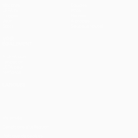
Matches
Équipes
UEFA.tv
Infos
Tirages
Histoire
Jeux
À propos
Stats
Boutique (clubs)
VOIR
ÉGALEMENT
fr.UEFA.com
Fondation
UEFA pour
l'enfance
LANGUES
Français
English
Français
Deutsch
Русский
Español
Italiano
Português
Vie privée
Conditions d'utilisation
Politique de cookies