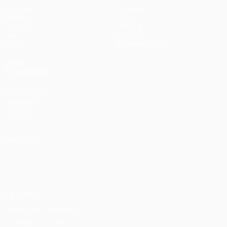
Matches
Équipes
UEFA.tv
Infos
Tirages
Histoire
Jeux
À propos
Stats
Boutique (clubs)
VOIR
ÉGALEMENT
fr.UEFA.com
Fondation
UEFA pour
l'enfance
LANGUES
Français
English
Français
Deutsch
Русский
Español
Italiano
Português
Vie privée
Conditions d'utilisation
Politique de cookies