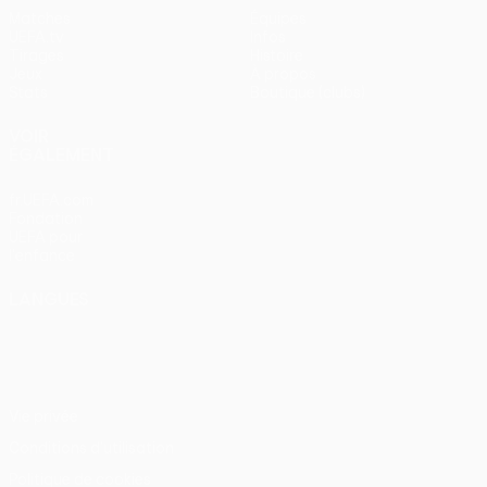
Matches
Équipes
UEFA.tv
Infos
Tirages
Histoire
Jeux
À propos
Stats
Boutique (clubs)
VOIR
ÉGALEMENT
fr.UEFA.com
Fondation
UEFA pour
l'enfance
LANGUES
Français
English
Français
Deutsch
Русский
Español
Italiano
Português
Vie privée
Conditions d'utilisation
Politique de cookies