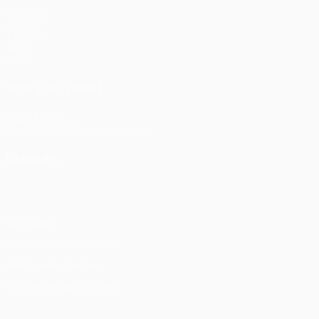
Matches
UEFA.tv
Tirages
Jeux
Stats
VOIR ÉGALEMENT
fr.UEFA.com
Fondation UEFA pour l'enfance
LANGUES
Français
English
Français
Deutsch
Русский
Español
Itali
Vie privée
Conditions d'utilisation
Politique de cookies
Paramètres des cookies