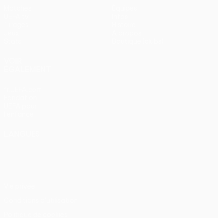
Matches
Équipes
UEFA.tv
Infos
Tirages
Histoire
Jeux
À propos
Stats
Boutique (clubs)
VOIR
ÉGALEMENT
fr.UEFA.com
Fondation
UEFA pour
l'enfance
LANGUES
Français
English
Français
Deutsch
Русский
Español
Italiano
Português
Vie privée
Conditions d'utilisation
Politique de cookies