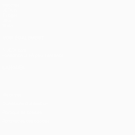
Matches
UEFA.tv
Tirages
Jeux
Stats
VOIR ÉGALEMENT
fr.UEFA.com
Fondation UEFA pour l'enfance
LANGUES
Français
English
Français
Deutsch
Русский
Español
Itali
Vie privée
Conditions d'utilisation
Politique de cookies
Paramètres des cookies