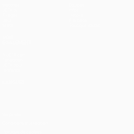
Matches
Équipes
UEFA.tv
Infos
Tirages
Histoire
Jeux
À propos
Stats
Boutique (clubs)
VOIR
ÉGALEMENT
fr.UEFA.com
Fondation
UEFA pour
l'enfance
LANGUES
Français
English
Français
Deutsch
Русский
Español
Italiano
Português
Vie privée
Conditions d'utilisation
Politique de cookies