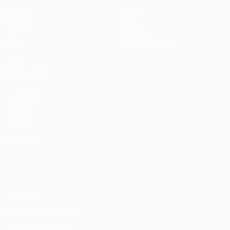
Matches
Équipes
UEFA.tv
Infos
Tirages
Histoire
Jeux
À propos
Stats
Boutique (clubs)
VOIR
ÉGALEMENT
fr.UEFA.com
Fondation
UEFA pour
l'enfance
LANGUES
Français
English
Français
Deutsch
Русский
Español
Italiano
Português
Vie privée
Conditions d'utilisation
Politique de cookies