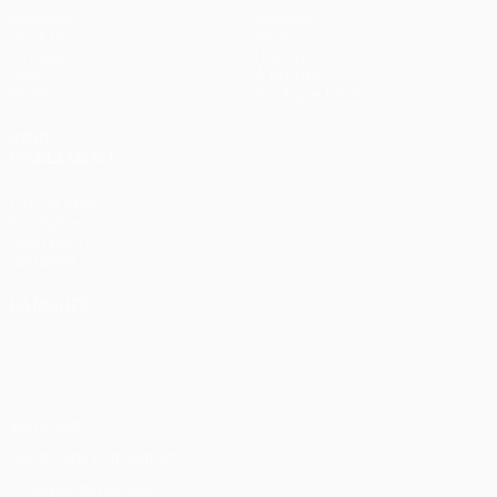
Matches
Équipes
UEFA.tv
Infos
Tirages
Histoire
Jeux
À propos
Stats
Boutique (clubs)
VOIR
ÉGALEMENT
fr.UEFA.com
Fondation
UEFA pour
l'enfance
LANGUES
Français
English
Français
Deutsch
Русский
Español
Italiano
Português
Vie privée
Conditions d'utilisation
Politique de cookies