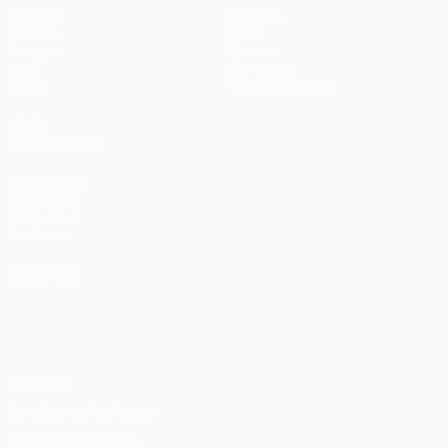
Matches
Équipes
UEFA.tv
Infos
Tirages
Histoire
Jeux
À propos
Stats
Boutique (clubs)
VOIR
ÉGALEMENT
fr.UEFA.com
Fondation
UEFA pour
l'enfance
LANGUES
Français
English
Français
Deutsch
Русский
Español
Italiano
Português
Vie privée
Conditions d'utilisation
Politique de cookies