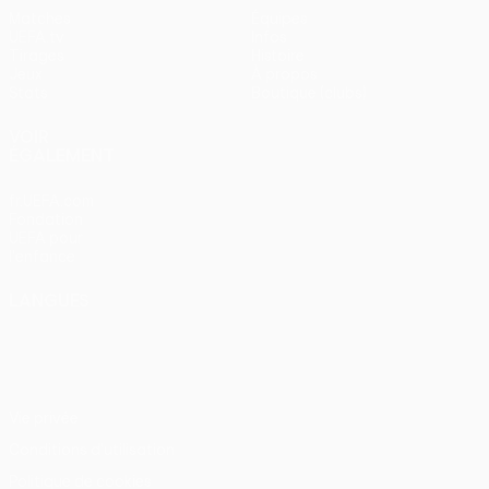
Matches
Équipes
UEFA.tv
Infos
Tirages
Histoire
Jeux
À propos
Stats
Boutique (clubs)
VOIR
ÉGALEMENT
fr.UEFA.com
Fondation
UEFA pour
l'enfance
LANGUES
Français
English
Français
Deutsch
Русский
Español
Italiano
Português
Vie privée
Conditions d'utilisation
Politique de cookies