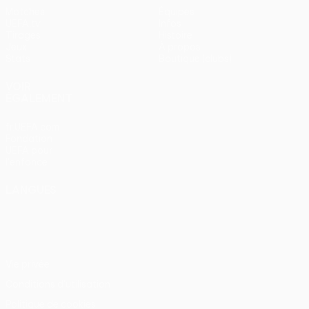
Matches
Équipes
UEFA.tv
Infos
Tirages
Histoire
Jeux
À propos
Stats
Boutique (clubs)
VOIR
ÉGALEMENT
fr.UEFA.com
Fondation
UEFA pour
l'enfance
LANGUES
Français
English
Français
Deutsch
Русский
Español
Italiano
Português
Vie privée
Conditions d'utilisation
Politique de cookies