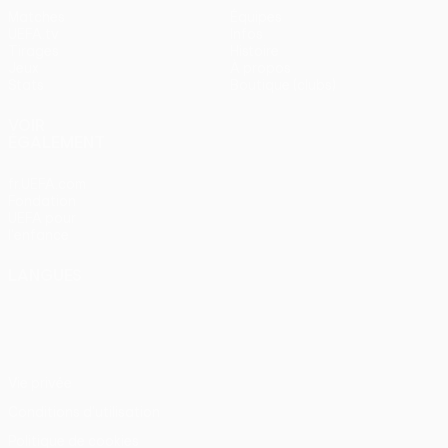
Matches
Équipes
UEFA.tv
Infos
Tirages
Histoire
Jeux
À propos
Stats
Boutique (clubs)
VOIR
ÉGALEMENT
fr.UEFA.com
Fondation
UEFA pour
l'enfance
LANGUES
Français
English
Français
Deutsch
Русский
Español
Italiano
Português
Vie privée
Conditions d'utilisation
Politique de cookies