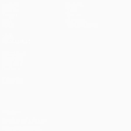
Matches
Équipes
UEFA.tv
Infos
Tirages
Histoire
Jeux
À propos
Stats
Boutique (clubs)
VOIR
ÉGALEMENT
fr.UEFA.com
Fondation
UEFA pour
l'enfance
LANGUES
Français
English
Français
Deutsch
Русский
Español
Italiano
Português
Vie privée
Conditions d'utilisation
Politique de cookies