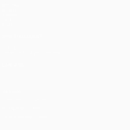
Matches
UEFA.tv
Tirages
Jeux
Stats
VOIR ÉGALEMENT
fr.UEFA.com
Fondation UEFA pour l'enfance
LANGUES
Français
English
Français
Deutsch
Русский
Español
Itali
Vie privée
Conditions d'utilisation
Politique de cookies
Paramètres des cookies