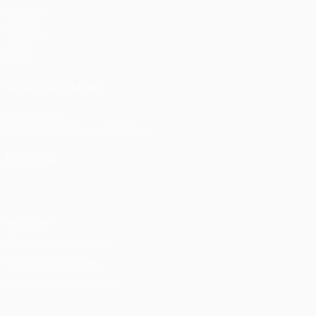
Matches
UEFA.tv
Tirages
Jeux
Stats
VOIR ÉGALEMENT
fr.UEFA.com
Fondation UEFA pour l'enfance
LANGUES
Français
English
Français
Deutsch
Русский
Español
Itali
Vie privée
Conditions d'utilisation
Politique de cookies
Paramètres des cookies