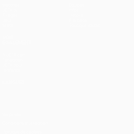
Matches
Équipes
UEFA.tv
Infos
Tirages
Histoire
Jeux
À propos
Stats
Boutique (clubs)
VOIR
ÉGALEMENT
fr.UEFA.com
Fondation
UEFA pour
l'enfance
LANGUES
Français
English
Français
Deutsch
Русский
Español
Italiano
Português
Vie privée
Conditions d'utilisation
Politique de cookies