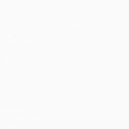
Matches
Équipes
UEFA.tv
Infos
Tirages
Histoire
Jeux
À propos
Stats
Boutique (clubs)
VOIR
ÉGALEMENT
fr.UEFA.com
Fondation
UEFA pour
l'enfance
LANGUES
Français
English
Français
Deutsch
Русский
Español
Italiano
Português
Vie privée
Conditions d'utilisation
Politique de cookies