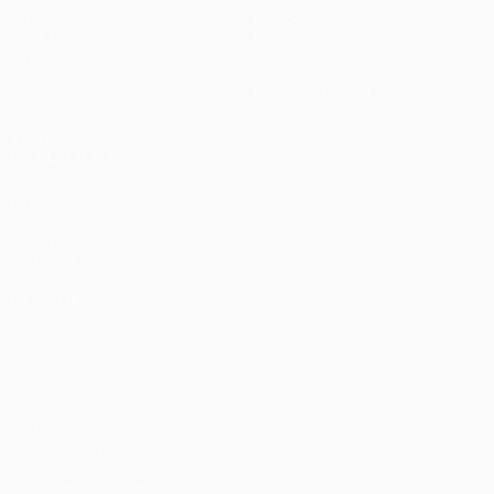
Matches
Équipes
UEFA.tv
Infos
Tirages
Histoire
Jeux
À propos
Stats
Boutique (clubs)
VOIR
ÉGALEMENT
fr.UEFA.com
Fondation
UEFA pour
l'enfance
LANGUES
Français
English
Français
Deutsch
Русский
Español
Italiano
Português
Vie privée
Conditions d'utilisation
Politique de cookies