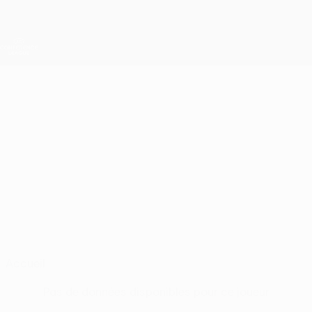
Passer
au
contenu
UEFA Conference League
Obtenir
principal
Scores &amp; stats foot en direct
UEFA Conference League
OLIMPIU
Olimpiu Moruţan Stats
MORUŢAN
Aris T.
Roumanie
Accueil
Pas de données disponibles pour ce joueur