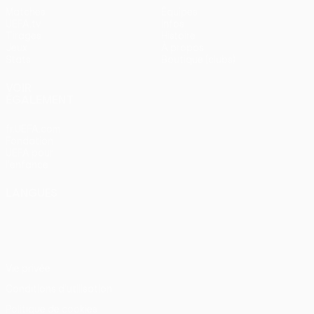
Matches
Équipes
UEFA.tv
Infos
Tirages
Histoire
Jeux
À propos
Stats
Boutique (clubs)
VOIR
ÉGALEMENT
fr.UEFA.com
Fondation
UEFA pour
l'enfance
LANGUES
Français
English
Français
Deutsch
Русский
Español
Italiano
Português
Vie privée
Conditions d'utilisation
Politique de cookies