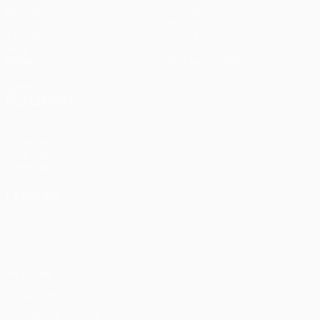
Matches
Équipes
UEFA.tv
Infos
Tirages
Histoire
Jeux
À propos
Stats
Boutique (clubs)
VOIR
ÉGALEMENT
fr.UEFA.com
Fondation
UEFA pour
l'enfance
LANGUES
Français
English
Français
Deutsch
Русский
Español
Italiano
Português
Vie privée
Conditions d'utilisation
Politique de cookies