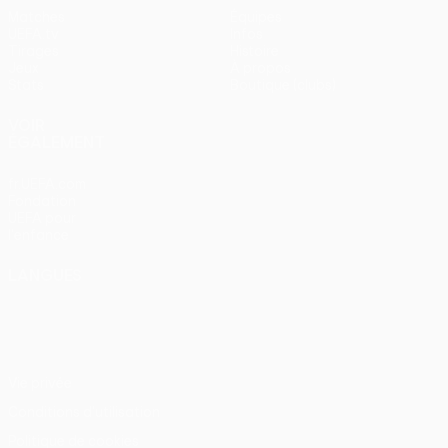
Matches
Équipes
UEFA.tv
Infos
Tirages
Histoire
Jeux
À propos
Stats
Boutique (clubs)
VOIR
ÉGALEMENT
fr.UEFA.com
Fondation
UEFA pour
l'enfance
LANGUES
Français
English
Français
Deutsch
Русский
Español
Italiano
Português
Vie privée
Conditions d'utilisation
Politique de cookies