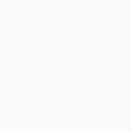
Matches
Équipes
UEFA.tv
Infos
Tirages
Histoire
Jeux
À propos
Stats
Boutique (clubs)
VOIR
ÉGALEMENT
fr.UEFA.com
Fondation
UEFA pour
l'enfance
LANGUES
Français
English
Français
Deutsch
Русский
Español
Italiano
Português
Vie privée
Conditions d'utilisation
Politique de cookies