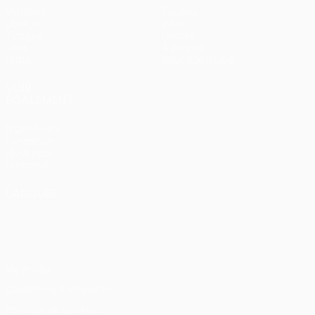
Matches
Équipes
UEFA.tv
Infos
Tirages
Histoire
Jeux
À propos
Stats
Boutique (clubs)
VOIR
ÉGALEMENT
fr.UEFA.com
Fondation
UEFA pour
l'enfance
LANGUES
Français
English
Français
Deutsch
Русский
Español
Italiano
Português
Vie privée
Conditions d'utilisation
Politique de cookies