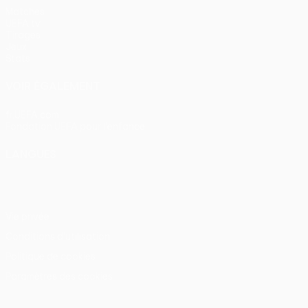
Matches
UEFA.tv
Tirages
Jeux
Stats
VOIR ÉGALEMENT
fr.UEFA.com
Fondation UEFA pour l'enfance
LANGUES
Français
English
Français
Deutsch
Русский
Español
Itali
Vie privée
Conditions d'utilisation
Politique de cookies
Paramètres des cookies