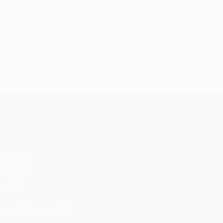
UEFA Conference League
Matches
UEFA.tv
Tirages
Jeux
Stats
VOIR ÉGALEMENT