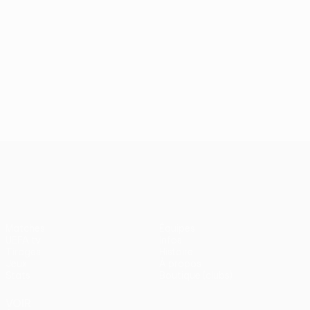
UEFA Conference League
Matches
Équipes
UEFA.tv
Infos
Tirages
Histoire
Jeux
À propos
Stats
Boutique (clubs)
VOIR