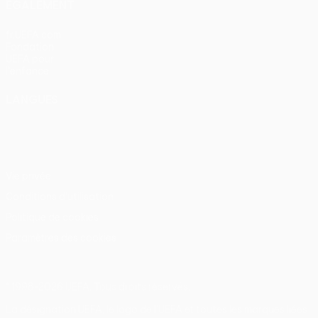
ÉGALEMENT
fr.UEFA.com
Fondation
UEFA pour
l'enfance
LANGUES
Français
English
Français
Deutsch
Русский
Español
Italiano
Português
Vie privée
Conditions d'utilisation
Politique de cookies
Paramètres des cookies
© 1998-2026 UEFA. Tous droits réservés.
La désignation UEFA, le logo de l'UEFA et toutes les marques liées