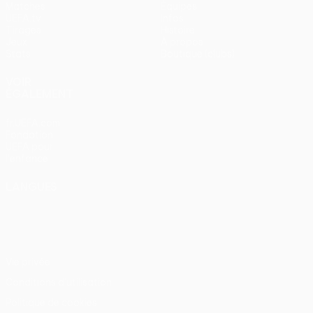
Matches
Équipes
UEFA.tv
Infos
Tirages
Histoire
Jeux
À propos
Stats
Boutique (clubs)
VOIR
ÉGALEMENT
fr.UEFA.com
Fondation
UEFA pour
l'enfance
LANGUES
Français
English
Français
Deutsch
Русский
Español
Italiano
Português
Vie privée
Conditions d'utilisation
Politique de cookies