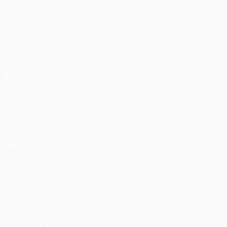
Matches
Équipes
UEFA.tv
Infos
Tirages
Histoire
Jeux
À propos
Stats
Boutique (clubs)
VOIR
ÉGALEMENT
fr.UEFA.com
Fondation
UEFA pour
l'enfance
LANGUES
Français
English
Français
Deutsch
Русский
Español
Italiano
Português
Vie privée
Conditions d'utilisation