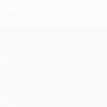
Articles
UEFA Conference League
Matches
Équipes
UEFA.tv
Infos
Tirages
Histoire
Jeux
À propos
Stats
Boutique (clubs)
VOIR
ÉGALEMENT
fr.UEFA.com
Fondation
UEFA pour