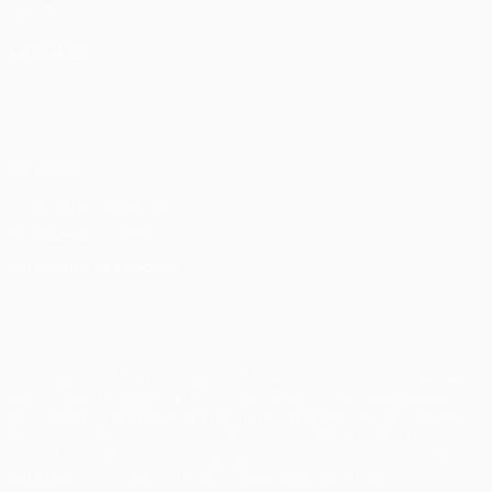
l'enfance
LANGUES
Français
English
Français
Deutsch
Русский
Español
Italiano
Português
Vie privée
Conditions d'utilisation
Politique de cookies
Paramètres des cookies
© 1998-2026 UEFA. Tous droits réservés.
La désignation UEFA, le logo de l'UEFA et toutes les marques liées
aux compétitions de l'UEFA sont protégés en tant que marques
et/ou droits d'auteur de l'UEFA. Toute utilisation de ces marques
déposées à des fins commerciales est interdite. L'utilisation de la
plate-forme UEFA.com implique que vous acceptez les Conditions
générales et les Dispositions en matière de vie privée.