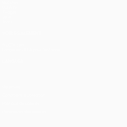
Matches
UEFA.tv
Tirages
Jeux
Stats
VOIR ÉGALEMENT
fr.UEFA.com
Fondation UEFA pour l'enfance
LANGUES
Français
English
Français
Deutsch
Русский
Español
Itali
Vie privée
Conditions d'utilisation
Politique de cookies
Paramètres des cookies