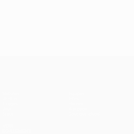
UEFA Conference League
Matches
Équipes
UEFA.tv
Infos
Tirages
Histoire
Jeux
À propos
Stats
Boutique (clubs)
VOIR
ÉGALEMENT