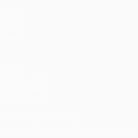
fr.UEFA.com
Fondation
UEFA pour
l'enfance
LANGUES
Français
English
Français
Deutsch
Русский
Español
Italiano
Português
Vie privée
Conditions d'utilisation
Politique de cookies
Paramètres des cookies
© 1998-2026 UEFA. Tous droits réservés.
La désignation UEFA, le logo de l'UEFA et toutes les marques liées
aux compétitions de l'UEFA sont protégés en tant que marques