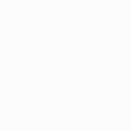
Buts
Buts concédés
1 moy. par match
1,5 moy. par match
4
0
Cartons jaunes
Cartons rouges
2 moy. par match
Attaque
Distribution
Défense
Gardiens