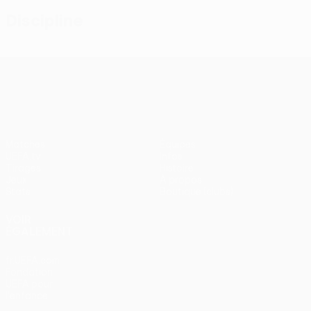
Discipline
UEFA Conference League
Matches
Équipes
UEFA.tv
Infos
Tirages
Histoire
Jeux
À propos
Stats
Boutique (clubs)
VOIR
ÉGALEMENT
fr.UEFA.com
Fondation
UEFA pour
l'enfance