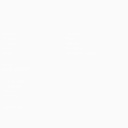
UEFA Conference League
Matches
Équipes
UEFA.tv
Infos
Tirages
Histoire
Jeux
À propos
Stats
Boutique (clubs)
VOIR
ÉGALEMENT
fr.UEFA.com
Fondation
UEFA pour
l'enfance
LANGUES
Français
English
Français
Deutsch
Русский
Español
Italiano
Português