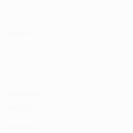
Buts
Buts concédés
2,34 moy. par match
1 moy. par match
4
1
Cartons jaunes
Cartons rouges
1,34 moy. par match
0,34 moy. par match
Attaque
Distribution
Défense
Gardiens