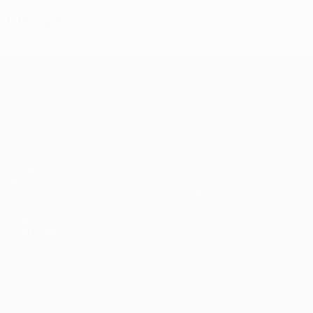
Discipline
UEFA Conference League
Matches
Équipes
UEFA.tv
Infos
Tirages
Histoire
Jeux
À propos
Stats
Boutique (clubs)
VOIR
ÉGALEMENT
fr.UEFA.com
Fondation
UEFA pour
l'enfance