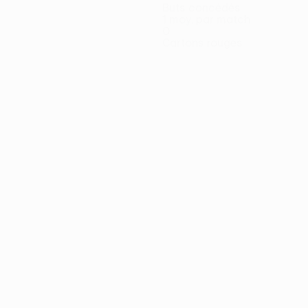
Buts concédés
1 moy. par match
0
Cartons rouges