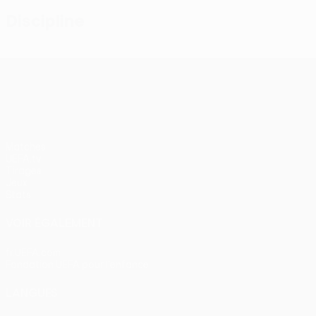
Discipline
UEFA Conference League
Matches
UEFA.tv
Tirages
Jeux
Stats
VOIR ÉGALEMENT
fr.UEFA.com
Fondation UEFA pour l'enfance
LANGUES
Français
English
Français
Deutsch
Русский
Español
Itali