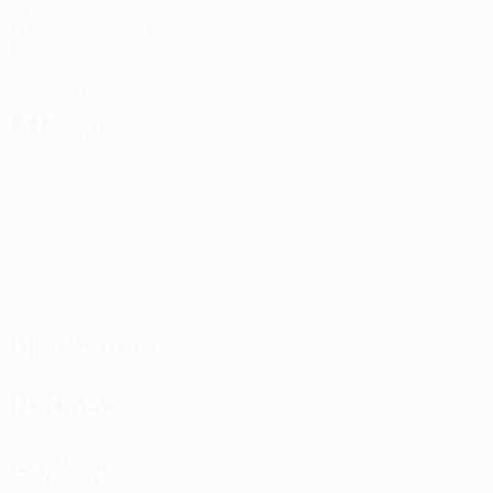
Buts
1 moy. par match
13
Cartons jaunes
2,6 moy. par match
Attaque
Distribution
Défense
Gardiens