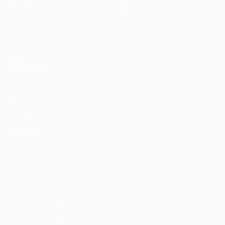
Matches
Équipes
UEFA.tv
Infos
Tirages
Histoire
Jeux
À propos
Stats
Boutique (clubs)
VOIR
ÉGALEMENT
fr.UEFA.com
Fondation
UEFA pour
l'enfance
LANGUES
Français
English
Français
Deutsch
Русский
Español
Italiano
Português
Vie privée
Conditions d'utilisation
Politique de cookies