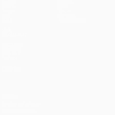
Matches
Équipes
UEFA.tv
Infos
Tirages
Histoire
Jeux
À propos
Stats
Boutique (clubs)
VOIR
ÉGALEMENT
fr.UEFA.com
Fondation
UEFA pour
l'enfance
LANGUES
Français
English
Français
Deutsch
Русский
Español
Italiano
Português
Vie privée
Conditions d'utilisation
Politique de cookies