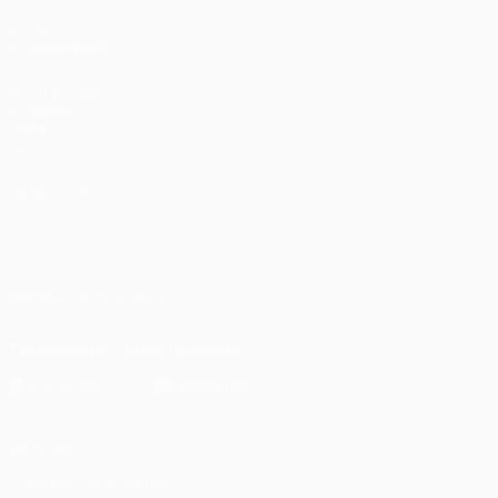
VOIR
ÉGALEMENT
fr.UEFA.com
Fondation
UEFA pour
l'enfance
LANGUES
Français
English
Français
Deutsch
Русский
Español
Italiano
Português
العربية
SUIVEZ-NOUS SUR
Télécharger l'appli officielle
Vie privée
Conditions d'utilisation