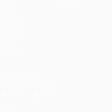
Stats
Boutique (clubs)
VOIR
ÉGALEMENT
fr.UEFA.com
Fondation
UEFA pour
l'enfance
LANGUES
Français
English
Français
Deutsch
Русский
Español
Italiano
Português
العربية
SUIVEZ-NOUS SUR
Télécharger l'appli officielle
Vie privée