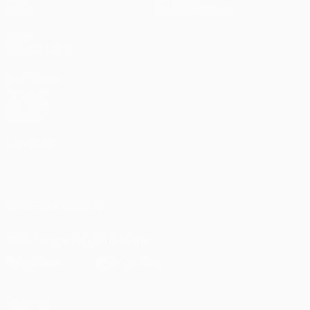
Stats
Boutique (clubs)
VOIR
ÉGALEMENT
fr.UEFA.com
Fondation
UEFA pour
l'enfance
LANGUES
Français
English
Français
Deutsch
Русский
Español
Italiano
Português
العربية
SUIVEZ-NOUS SUR
Télécharger l'appli officielle
Vie privée