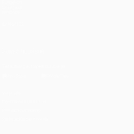
Fondation
UEFA pour
l'enfance
LANGUES
Français
English
Français
Deutsch
Русский
Español
Italiano
Português
العربية
SUIVEZ-NOUS SUR
Télécharger l'appli officielle
Vie privée
Conditions d'utilisation
Politique de cookies
Paramètres des cookies