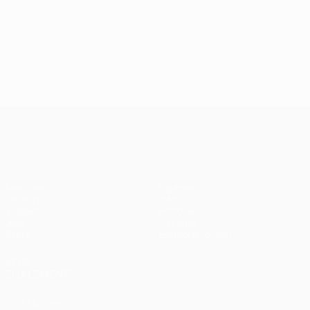
24/09/2024
J2, superbes buts
UEFA Champions League
Matches
Équipes
UEFA.tv
Infos
Tirages
Histoire
Jeux
À propos
Stats
Boutique (clubs)
VOIR
ÉGALEMENT
fr.UEFA.com